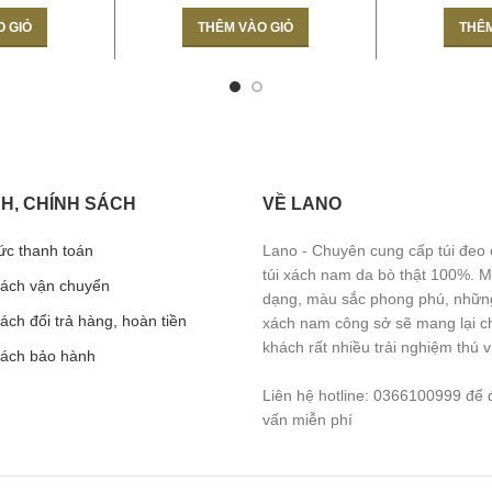
O GIỎ
THÊM VÀO GIỎ
THÊM
H, CHÍNH SÁCH
VỀ LANO
ức thanh toán
Lano - Chuyên cung cấp túi đeo
túi xách nam da bò thật 100%. 
sách vận chuyển
dạng, màu sắc phong phú, những
ách đổi trả hàng, hoàn tiền
xách nam công sở sẽ mang lại c
khách rất nhiều trải nghiệm thú vị
sách bảo hành
Liên hệ hotline: 0366100999 để 
vấn miễn phí