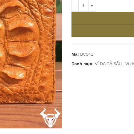
Mã:
BCS41
Danh mục:
VÍ DA CÁ SẤU
,
Ví d