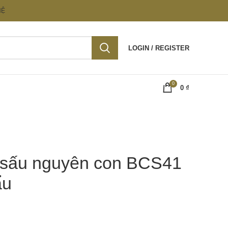
HỆ
LOGIN / REGISTER
0
0
₫
 sấu nguyên con BCS41
ẩu