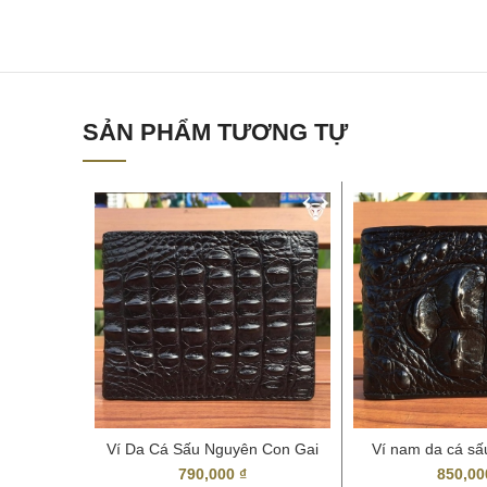
SẢN PHẨM TƯƠNG TỰ
Ví Da Cá Sấu Nguyên Con Gai
Ví nam da cá sấ
Lưng
VCS2
790,000
₫
850,0