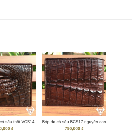
 cá sấu thật VCS14
Bóp da cá sấu BCS17 nguyên con
Bóp N
giá rẻ
BCS47
0,000
₫
790,000
₫