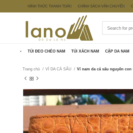
HÌNH THỨC THANH TOÁN
CHÍNH SÁCH VẬN CHUYỂN
C
TÚI ĐEO CHÉO NAM
TÚI XÁCH NAM
CẶP DA NAM
Trang chủ
VÍ DA CÁ SẤU
Ví nam da cá sấu nguyên con