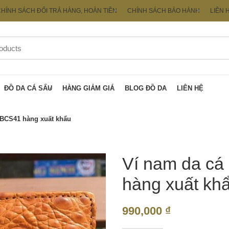
HÍNH SÁCH ĐỔI TRẢ HÀNG, HOÀN TIỀN
CHÍNH SÁCH BẢO HÀNH
LIÊN 
ĐỒ DA CÁ SẤU
HÀNG GIẢM GIÁ
BLOG ĐỒ DA
LIÊN HỆ
 BCS41 hàng xuất khẩu
Ví nam da cá
hàng xuất kh
990,000
₫