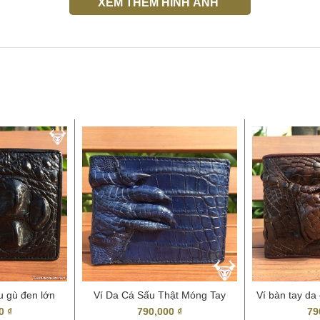
XEM THÊM HÌNH ẢNH
u gù đen lớn
Ví Da Cá Sấu Thật Móng Tay
Ví bàn tay da
2
Nam BCS51
00
₫
790,000
₫
79