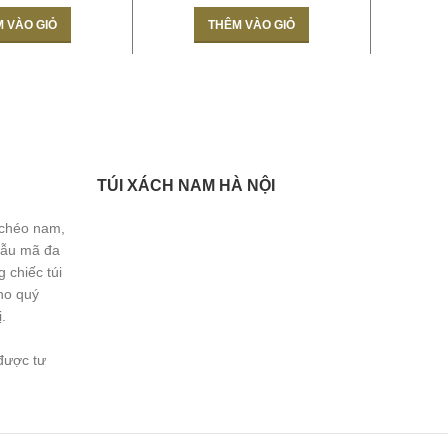
 VÀO GIỎ
THÊM VÀO GIỎ
TÚI XÁCH NAM HÀ NỘI
 chéo nam,
Mẫu mã đa
 chiếc túi
ho quý
.
được tư