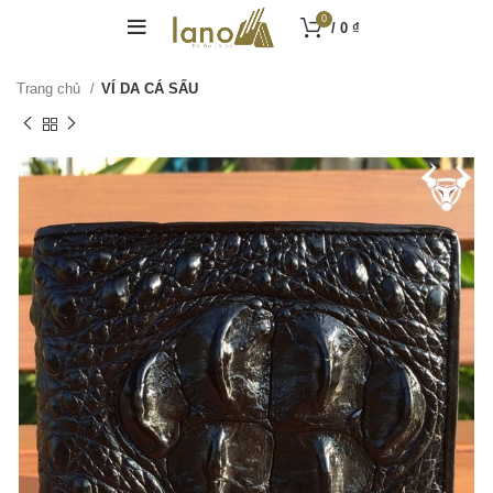
0
/
0
₫
Trang chủ
VÍ DA CÁ SẤU