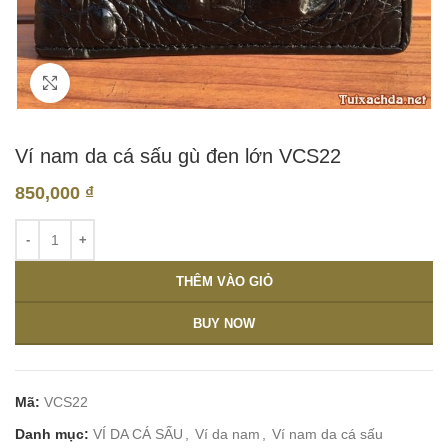
Click to enlarge
Ví nam da cá sấu gù đen lớn VCS22
850,000
₫
THÊM VÀO GIỎ
BUY NOW
Mã:
VCS22
Danh mục:
VÍ DA CÁ SẤU
,
Ví da nam
,
Ví nam da cá sấu