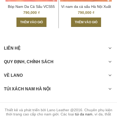
Bóp Nam Da Cá Sấu VCS55
Ví nam da cá sấu Hà Nội Xuất
Màu Rêu Sậm
Khẩu
790,000
₫
790,000
₫
THÊM VÀO GIỎ
THÊM VÀO GIỎ
LIÊN HỆ
QUY ĐỊNH, CHÍNH SÁCH
VỀ LANO
TÚI XÁCH NAM HÀ NỘI
Thiết kê và phát triển bởi Lano Leather @2016. Chuyên phụ kiện
thời trang cao cấp cho nam giới. Các loại
túi da nam
, ví da, thắt