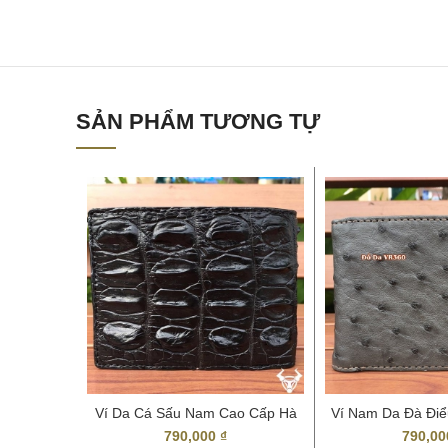
SẢN PHẨM TƯƠNG TỰ
Ví Da Cá Sấu Nam Cao Cấp Hà
Ví Nam Da Đà Đi
Nội
Tro
790,000
₫
790,0