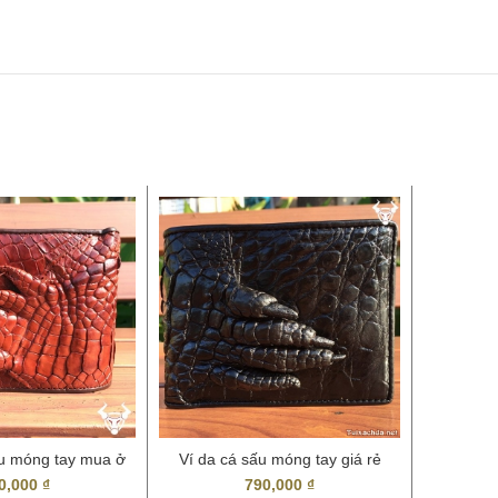
u móng tay mua ở
Ví da cá sấu móng tay giá rẻ
Bóp Nam 
đâu?
tphcm
0,000
₫
790,000
₫