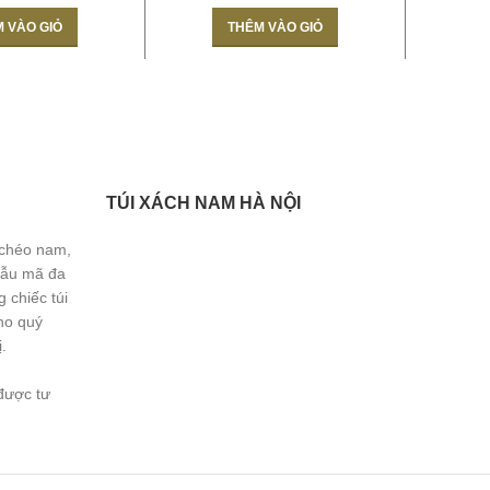
 VÀO GIỎ
THÊM VÀO GIỎ
TÚI XÁCH NAM HÀ NỘI
 chéo nam,
Mẫu mã đa
 chiếc túi
ho quý
.
được tư