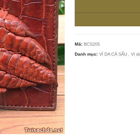
Mã:
BCS205
Danh mục:
VÍ DA CÁ SẤU
,
Ví d