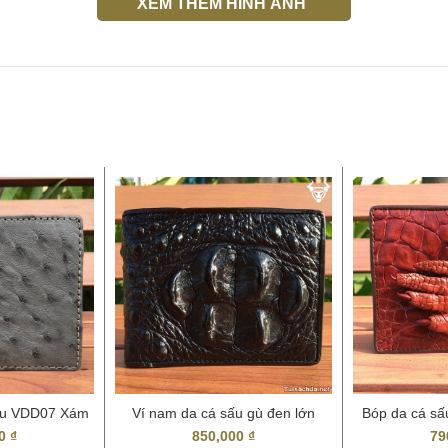
XEM THÊM HÌNH ẢNH
ểu VDD07 Xám
Ví nam da cá sấu gù đen lớn
Bóp da cá sấ
VCS22
00
₫
850,000
₫
79