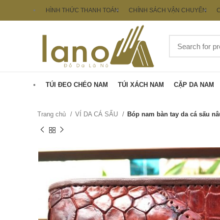
HÌNH THỨC THANH TOÁN
CHÍNH SÁCH VẬN CHUYỂN
C
TÚI ĐEO CHÉO NAM
TÚI XÁCH NAM
CẶP DA NAM
Trang chủ
VÍ DA CÁ SẤU
Bóp nam bàn tay da cá sấu nâ