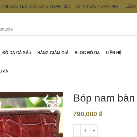
HÍNH SÁCH ĐỔI TRẢ HÀNG, HOÀN TIỀN
CHÍNH SÁCH BẢO HÀNH
LIÊN 
ĐỒ DA CÁ SẤU
HÀNG GIẢM GIÁ
BLOG ĐỒ DA
LIÊN HỆ
u đỏ
Bóp nam bàn 
790,000
₫