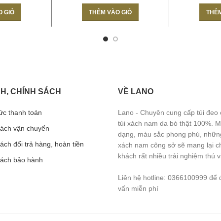
O GIỎ
THÊM VÀO GIỎ
THÊM
H, CHÍNH SÁCH
VỀ LANO
ức thanh toán
Lano - Chuyên cung cấp túi đeo
túi xách nam da bò thật 100%. 
sách vận chuyển
dạng, màu sắc phong phú, những
ách đổi trả hàng, hoàn tiền
xách nam công sở sẽ mang lại c
khách rất nhiều trải nghiệm thú vị
sách bảo hành
Liên hệ hotline: 0366100999 để 
vấn miễn phí