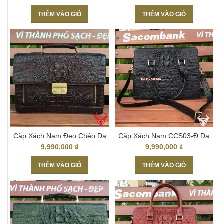
THÊM VÀO GIỎ
THÊM VÀO GIỎ
Cặp Xách Nam Đeo Chéo Da
Cặp Xách Nam CCS03-Đ Da
Cá Sấu CCS05-N
Cá Sấu Đựng Laptop
9,990,000
₫
9,990,000
₫
THÊM VÀO GIỎ
THÊM VÀO GIỎ