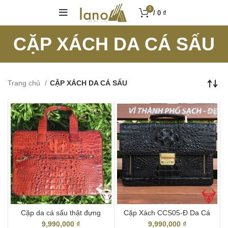
0
/
0
₫
CẶP XÁCH DA CÁ SẤU
Trang chủ
CẶP XÁCH DA CÁ SẤU
Cặp da cá sấu thật đựng
Cặp Xách CCS05-Đ Da Cá
laptop 17 inch
Sấu Thật
9,990,000
₫
9,990,000
₫