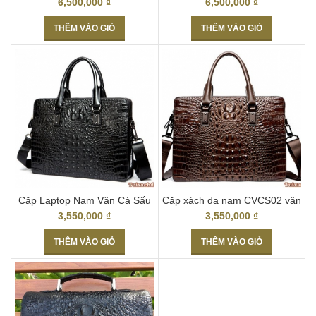
6,500,000
₫
6,500,000
₫
THÊM VÀO GIỎ
THÊM VÀO GIỎ
Cặp Laptop Nam Vân Cá Sấu
Cặp xách da nam CVCS02 vân
Cao Cấp CVCS03
cá sấu cao cấp
3,550,000
₫
3,550,000
₫
THÊM VÀO GIỎ
THÊM VÀO GIỎ