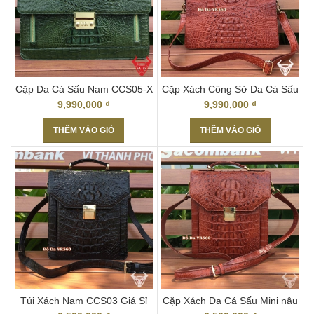
Cặp Da Cá Sấu Nam CCS05-X
Cặp Xách Công Sở Da Cá Sấu
Cho Giám Đốc
Thật CCS03
9,990,000
₫
9,990,000
₫
THÊM VÀO GIỎ
THÊM VÀO GIỎ
Túi Xách Nam CCS03 Giá Sỉ
Cặp Xách Da Cá Sấu Mini nâu
Da Cá Sấu Thật
ĐỎ CCS04