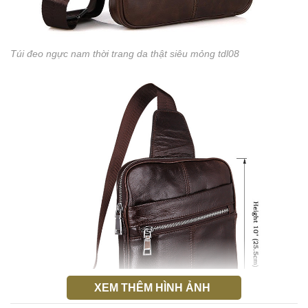
Túi đeo ngực nam thời trang da thật siêu mỏng tdl08
XEM THÊM HÌNH ẢNH