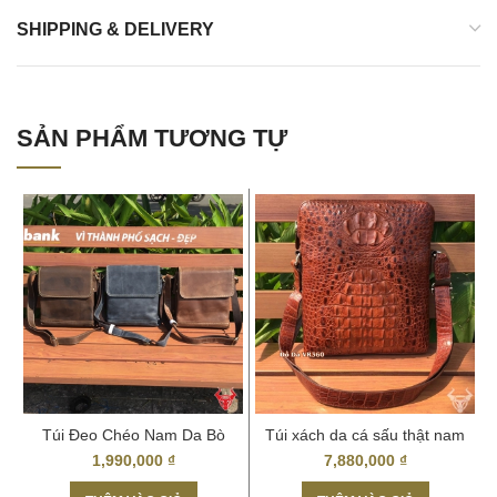
SHIPPING & DELIVERY
Kích thước túi đeo ngực nam TDL08
SẢN PHẨM TƯƠNG TỰ
Túi Đeo Chéo Nam Da Bò
Túi xách da cá sấu thật nam
KT15
tính 2017 giá bao nhiêu
1,990,000
₫
7,880,000
₫