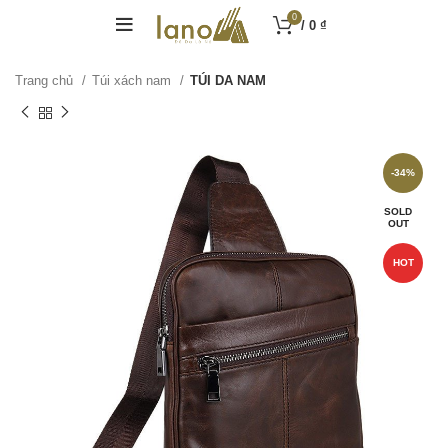
0
/
0
₫
Trang chủ
Túi xách nam
TÚI DA NAM
-34%
SOLD
OUT
HOT