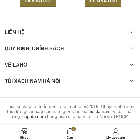
THÊM VÀO GIỎ
THÊM VÀO GIỎ
LIÊN HỆ
Mặt trong túi đeo ngực nam da thật gọn nhẹ TDL08
QUY ĐỊNH, CHÍNH SÁCH
VỀ LANO
TÚI XÁCH NAM HÀ NỘI
Thiết kê và phát triển bởi Lano Leather @2016. Chuyên phụ kiện
thời trang cao cấp cho nam giới. Các loại
túi da nam
, ví da, thắt
lưng,
cặp da nam
hàng hiệu cho nam tại Hà Nội và TPHCM
0
Shop
Cart
My account