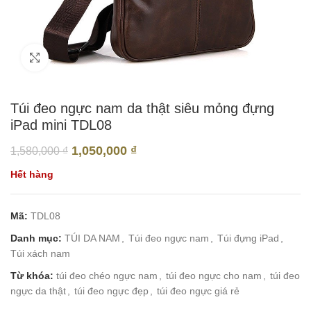
Click to enlarge
Túi đeo ngực nam da thật siêu mỏng đựng
iPad mini TDL08
1,050,000
₫
1,580,000
₫
Hết hàng
Mã:
TDL08
Danh mục:
TÚI DA NAM
,
Túi đeo ngực nam
,
Túi đựng iPad
,
Túi xách nam
Từ khóa:
túi đeo chéo ngực nam
,
túi đeo ngực cho nam
,
túi đeo
ngực da thật
,
túi đeo ngực đẹp
,
túi đeo ngực giá rẻ