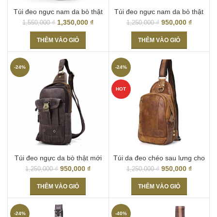
Túi đeo ngực nam da bò thật
Túi đeo ngực nam da bò thật
TDL18
mới 2017 TDL15
1,350,000
₫
950,000
₫
1,550,000
₫
1,250,000
₫
THÊM VÀO GIỎ
THÊM VÀO GIỎ
-24%
-24%
HOT
Túi đeo ngực da bò thật mới
Túi da đeo chéo sau lưng cho
2017 TDL09
nam TDL04
950,000
₫
950,000
₫
1,250,000
₫
1,250,000
₫
THÊM VÀO GIỎ
THÊM VÀO GIỎ
-24%
-40%