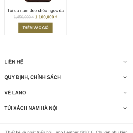
Túi da nam đeo chéo ngưc da
thật Hà Nội TDL03
1,100,000
₫
1,450,000
₫
THÊM VÀO GIỎ
LIÊN HỆ
QUY ĐỊNH, CHÍNH SÁCH
VỀ LANO
TÚI XÁCH NAM HÀ NỘI
Thiết kê và phát triển bởi Lano Leather @2016. Chuyên phụ kiện