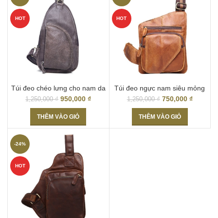
HOT
HOT
Túi đeo chéo lưng cho nam da
Túi đeo ngực nam siêu mỏng
thật giá rẻ Hà Nội TDL02
tiện lợi TDL01
950,000
₫
750,000
₫
1,250,000
₫
1,250,000
₫
THÊM VÀO GIỎ
THÊM VÀO GIỎ
-24%
HOT