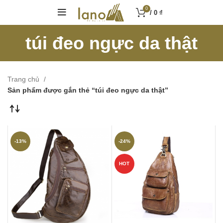
0
/
0
₫
túi đeo ngực da thật
Trang chủ
Sản phẩm được gắn thẻ “túi đeo ngực da thật”
-13%
-24%
HOT