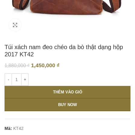
Click to enlarge
Túi xách nam đeo chéo da bò thật dạng hộp
2017 KT42
1,450,000
₫
1,880,000
₫
THÊM VÀO GIỎ
BUY NOW
Mã:
KT42