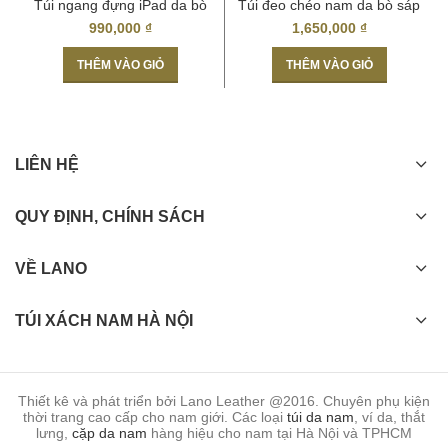
Túi ngang đựng iPad da bò
Túi đeo chéo nam da bò sáp
miếng giá rẻ KT48
thời trang KT59
990,000
₫
1,650,000
₫
THÊM VÀO GIỎ
THÊM VÀO GIỎ
LIÊN HỆ
Túi xách nam da thật KT42 thời trang tuyệt đẹp
QUY ĐỊNH, CHÍNH SÁCH
VỀ LANO
TÚI XÁCH NAM HÀ NỘI
Thiết kê và phát triển bởi Lano Leather @2016. Chuyên phụ kiện
thời trang cao cấp cho nam giới. Các loại
túi da nam
, ví da, thắt
lưng,
cặp da nam
hàng hiệu cho nam tại Hà Nội và TPHCM