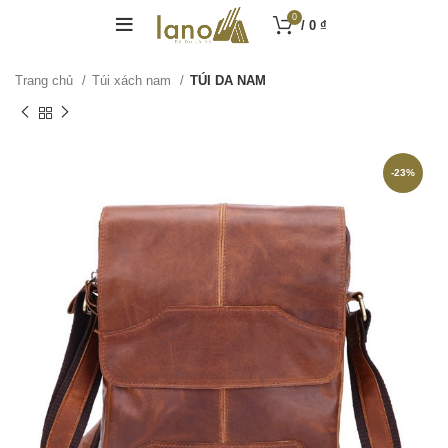
0
/
0
₫
Trang chủ
Túi xách nam
TÚI DA NAM
-23%