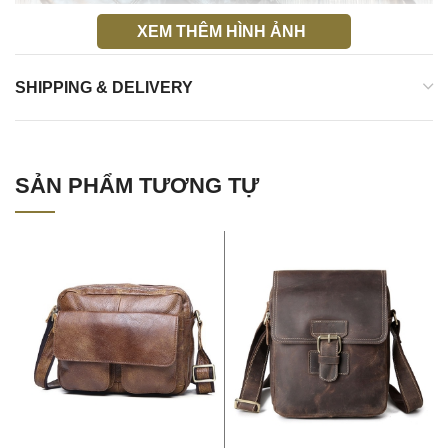
XEM THÊM HÌNH ẢNH
SHIPPING & DELIVERY
Túi xách nam da thật đeo chéo tuyệt đẹp 2017 KT42 nâu bóng
SẢN PHẨM TƯƠNG TỰ