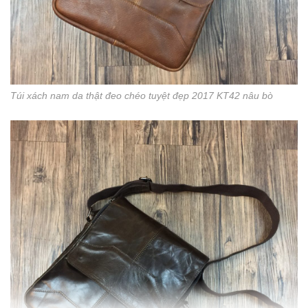
Túi xách nam da thật đeo chéo tuyệt đẹp 2017 KT42 nâu bò