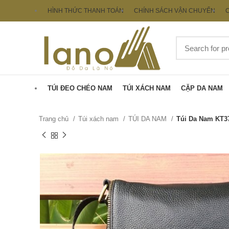
HÌNH THỨC THANH TOÁN
CHÍNH SÁCH VẬN CHUYỂN
C
TÚI ĐEO CHÉO NAM
TÚI XÁCH NAM
CẶP DA NAM
Trang chủ
Túi xách nam
TÚI DA NAM
Túi Da Nam KT3