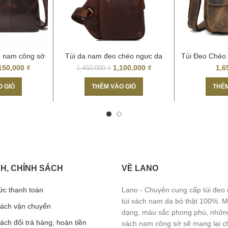
o nam công sở
Túi da nam đeo chéo ngưc da
Túi Đeo Chéo
 iPad mới 2017
thật Hà Nội TDL03
150,000
₫
1,100,000
₫
1,6
1,450,000
₫
1
O GIỎ
THÊM VÀO GIỎ
THÊM
H, CHÍNH SÁCH
VỀ LANO
ức thanh toán
Lano - Chuyên cung cấp túi đeo
túi xách nam da bò thật 100%. 
sách vận chuyển
dạng, màu sắc phong phú, những
ách đổi trả hàng, hoàn tiền
xách nam công sở sẽ mang lại c