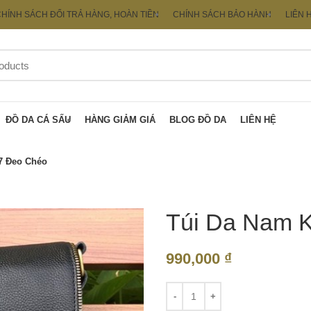
HÍNH SÁCH ĐỔI TRẢ HÀNG, HOÀN TIỀN
CHÍNH SÁCH BẢO HÀNH
LIÊN 
ĐỒ DA CÁ SẤU
HÀNG GIẢM GIÁ
BLOG ĐỒ DA
LIÊN HỆ
7 Đeo Chéo
Túi Da Nam 
990,000
₫