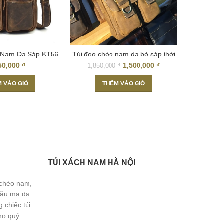
 Nam Da Sáp KT56
Túi đeo chéo nam da bò sáp thời
Túi Đ
trang nam tính KT54
50,000
₫
1,500,000
₫
1,850,000
₫
 VÀO GIỎ
THÊM VÀO GIỎ
TÚI XÁCH NAM HÀ NỘI
 chéo nam,
Mẫu mã đa
 chiếc túi
ho quý