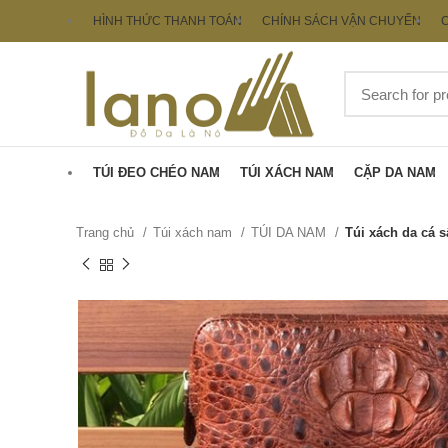
HÌNH THỨC THANH TOÁN
CHÍNH SÁCH VẬN CHUYỂN
C
TÚI ĐEO CHÉO NAM
TÚI XÁCH NAM
CẶP DA NAM
Trang chủ
Túi xách nam
TÚI DA NAM
Túi xách da cá s