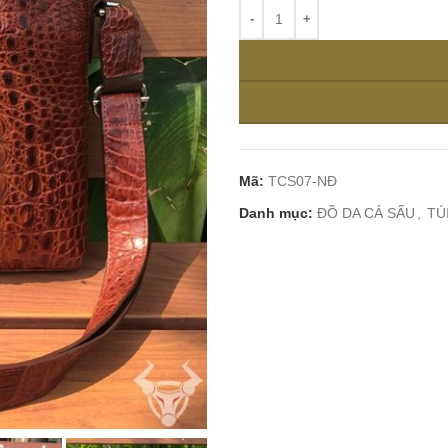
Mã:
TCS07-NĐ
Danh mục:
ĐỒ DA CÁ SẤU
,
TÚ