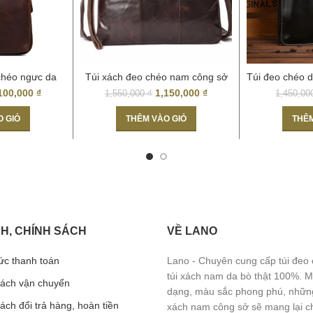
chéo ngưc da
Túi xách đeo chéo nam công sở
Túi đeo chéo d
i TDL03
đựng tài liệu A4, iPad mới 2017
100,000
₫
1,150,000
₫
1,550,000
₫
1,450,0
KT11
O GIỎ
THÊM VÀO GIỎ
THÊM
H, CHÍNH SÁCH
VỀ LANO
ức thanh toán
Lano - Chuyên cung cấp túi đeo
túi xách nam da bò thật 100%. 
sách vận chuyển
dạng, màu sắc phong phú, những
ách đổi trả hàng, hoàn tiền
xách nam công sở sẽ mang lại c