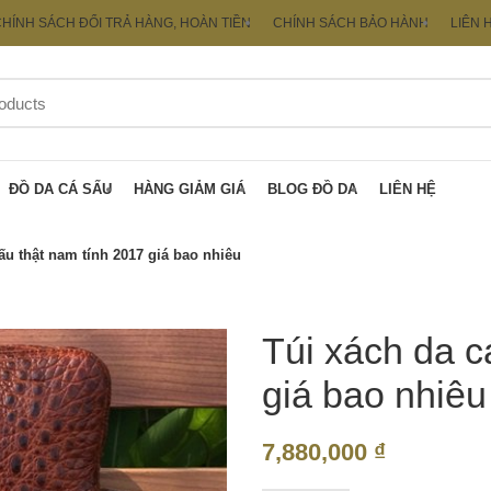
HÍNH SÁCH ĐỔI TRẢ HÀNG, HOÀN TIỀN
CHÍNH SÁCH BẢO HÀNH
LIÊN 
ĐỒ DA CÁ SẤU
HÀNG GIẢM GIÁ
BLOG ĐỒ DA
LIÊN HỆ
ấu thật nam tính 2017 giá bao nhiêu
Túi xách da c
giá bao nhiêu
7,880,000
₫