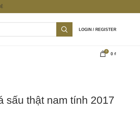
HỆ
LOGIN / REGISTER
0
0
₫
á sấu thật nam tính 2017