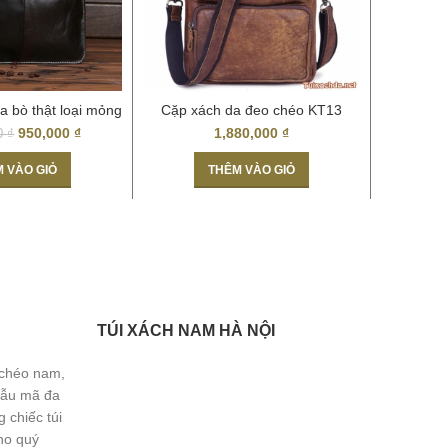
a bò thật loại mỏng
Cặp xách da đeo chéo KT13
Túi đeo c
KT010
950,000
₫
1,880,000
₫
00
₫
 VÀO GIỎ
THÊM VÀO GIỎ
TÚI XÁCH NAM HÀ NỘI
 chéo nam,
Mẫu mã đa
 chiếc túi
ho quý