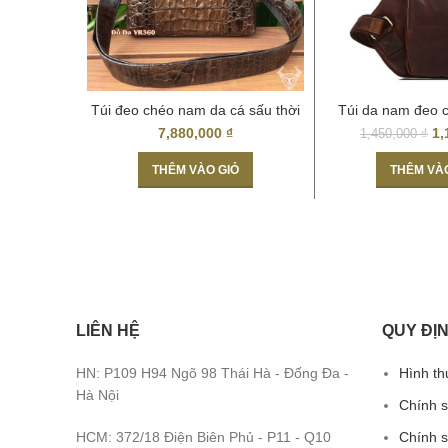
Túi đeo chéo nam da cá sấu thời
Túi da nam đeo 
trang tiện lợi
thật Hà Nộ
7,880,000
₫
1,
1,450,000
₫
THÊM VÀO GIỎ
THÊM VÀ
LIÊN HỆ
QUY ĐỊN
HN: P109 H94 Ngõ 98 Thái Hà - Đống Đa -
Hình th
Hà Nội
Chính 
HCM: 372/18 Điện Biên Phủ - P11 - Q10
Chính s