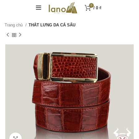
0
/
0
₫
Trang chủ
THẮT LƯNG DA CÁ SẤU
Click to enlarge