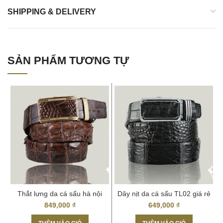
SHIPPING & DELIVERY
SẢN PHẨM TƯƠNG TỰ
Thắt lưng da cá sấu hà nội
Dây nịt da cá sấu TL02 giá rẻ
TL07 giá rẻ
tphcm
849,000
₫
649,000
₫