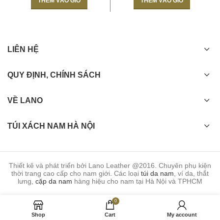
THÊM VÀO GIỎ
THÊM VÀO GIỎ
LIÊN HỆ
QUY ĐỊNH, CHÍNH SÁCH
VỀ LANO
TÚI XÁCH NAM HÀ NỘI
Thiết kê và phát triển bởi Lano Leather @2016. Chuyên phụ kiện
thời trang cao cấp cho nam giới. Các loại
túi da nam
, ví da, thắt
lưng,
cặp da nam
hàng hiệu cho nam tại Hà Nội và TPHCM
0
Shop
Cart
My account