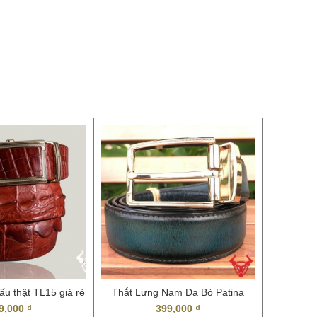
ấu thật TL15 giá rẻ
Thắt Lưng Nam Da Bò Patina
Thắt Lư
tphcm
TLP01 Cao Cấp
9,000
₫
399,000
₫