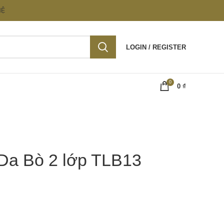
HỆ
LOGIN / REGISTER
0
0
₫
Da Bò 2 lớp TLB13