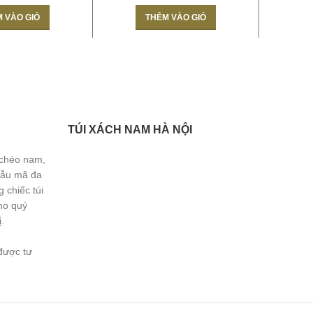
 VÀO GIỎ
THÊM VÀO GIỎ
TÚI XÁCH NAM HÀ NỘI
 chéo nam,
Mẫu mã đa
 chiếc túi
ho quý
.
được tư