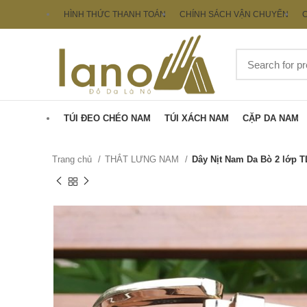
HÌNH THỨC THANH TOÁN
CHÍNH SÁCH VẬN CHUYỂN
C
TÚI ĐEO CHÉO NAM
TÚI XÁCH NAM
CẶP DA NAM
Trang chủ
THẮT LƯNG NAM
Dây Nịt Nam Da Bò 2 lớp 