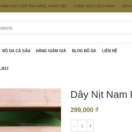
HÍNH SÁCH ĐỔI TRẢ HÀNG, HOÀN TIỀN
CHÍNH SÁCH BẢO HÀNH
LIÊN 
ĐỒ DA CÁ SẤU
HÀNG GIẢM GIÁ
BLOG ĐỒ DA
LIÊN HỆ
TLB13
Dây Nịt Nam 
299,000
₫