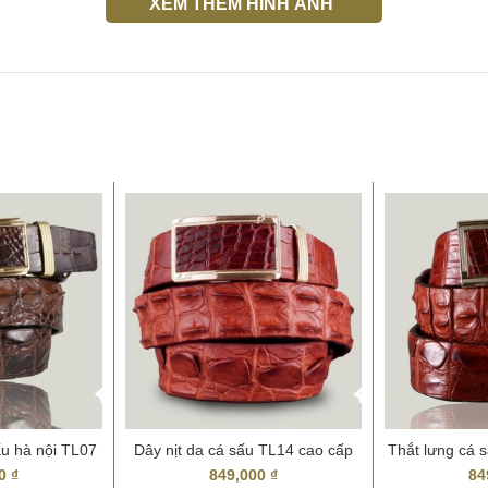
XEM THÊM HÌNH ẢNH
ấu hà nội TL07
Dây nịt da cá sấu TL14 cao cấp
Thắt lưng cá s
ẻ
00
₫
849,000
₫
84