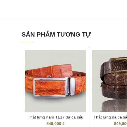
SẢN PHẨM TƯƠNG TỰ
Thắt lưng nam TL17 da cá sấu
Thắt lưng da cá s
thật
giá r
849,000
₫
849,0