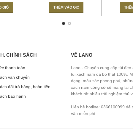
O GIỎ
THÊM VÀO GIỎ
THÊM
H, CHÍNH SÁCH
VỀ LANO
ức thanh toán
Lano - Chuyên cung cấp túi đeo
túi xách nam da bò thật 100%. 
sách vận chuyển
dạng, màu sắc phong phú, những
ách đổi trả hàng, hoàn tiền
xách nam công sở sẽ mang lại c
khách rất nhiều trải nghiệm thú vị
sách bảo hành
Liên hệ hotline: 0366100999 để 
vấn miễn phí