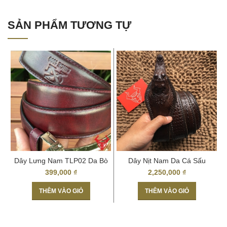
SẢN PHẨM TƯƠNG TỰ
Dây Lưng Nam TLP02 Da Bò
Dây Nịt Nam Da Cá Sấu
Patina Cao Cấp
TLS10 Nguyên Con
399,000
₫
2,250,000
₫
THÊM VÀO GIỎ
THÊM VÀO GIỎ