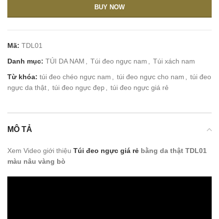
BUY NOW
Mã:
TDL01
Danh mục:
TÚI DA NAM
,
Túi đeo ngực nam
,
Túi xách nam
Từ khóa:
túi đeo chéo ngực nam
,
túi đeo ngực cho nam
,
túi đeo
ngực da thật
,
túi đeo ngực đẹp
,
túi đeo ngực giá rẻ
MÔ TẢ
Xem Video giới thiệu
Túi đeo ngực giá rẻ
bằng da thật TDL01
màu nâu vàng bò