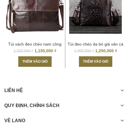
Túi xách đeo chéo nam công
Túi đeo chéo da bò giả vân cá
sở đựng tài liệu A4, iPad mới
sấu 03
1,150,000
₫
1,250,000
₫
1,550,000
₫
1,990,000
₫
2017 KT11
THÊM VÀO GIỎ
THÊM VÀO GIỎ
Túi đeo lưng cho nam bằng da thật 001 màu vàng bò
LIÊN HỆ
QUY ĐỊNH, CHÍNH SÁCH
VỀ LANO