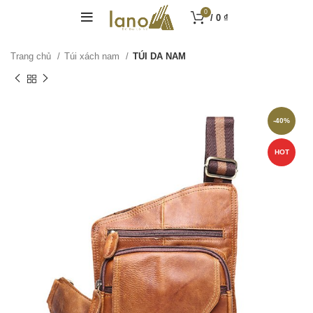
0
/
0
₫
Trang chủ
Túi xách nam
TÚI DA NAM
-40%
HOT