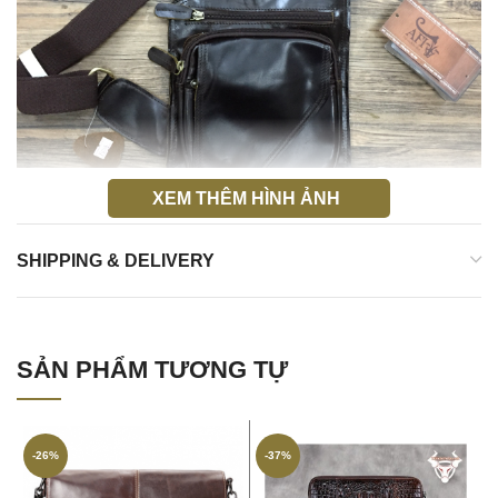
XEM THÊM HÌNH ẢNH
SHIPPING & DELIVERY
Túi đeo lưng cho nam bằng da thật 001
SẢN PHẨM TƯƠNG TỰ
-26%
-37%