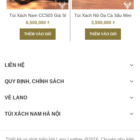
Túi Xách Nam CCS03 Giá Sỉ
Túi Xách Nữ Da Cá Sấu Mini
Da Cá Sấu Thật
Vàng Cam TXCS02
6,500,000
₫
3,550,000
₫
THÊM VÀO GIỎ
THÊM VÀO GIỎ
LIÊN HỆ
QUY ĐỊNH, CHÍNH SÁCH
VỀ LANO
TÚI XÁCH NAM HÀ NỘI
Thiết kê và phát triển bởi Lano Leather @2016. Chuyên phụ kiện