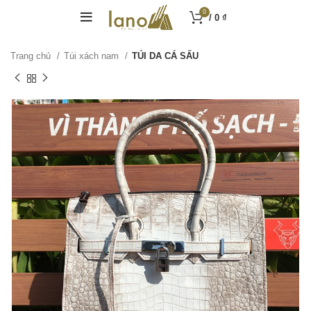
0
/
0
₫
Trang chủ
Túi xách nam
TÚI DA CÁ SẤU