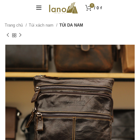
0
/
0
₫
Trang chủ
Túi xách nam
TÚI DA NAM