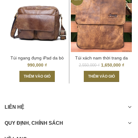
Túi ngang đựng iPad da bò
Túi xách nam thời trang da
miếng giá rẻ KT48
thật Hà Nội Jeep 028
990,000
₫
1,650,000
₫
2,550,000
₫
THÊM VÀO GIỎ
THÊM VÀO GIỎ
LIÊN HỆ
QUY ĐỊNH, CHÍNH SÁCH