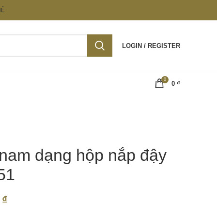
HỆ
LOGIN / REGISTER
0
0
₫
 nam dạng hộp nắp đậy
51
0
₫