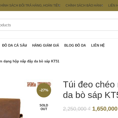
HÍNH SÁCH ĐỔI TRẢ HÀNG, HOÀN TIỀN
CHÍNH SÁCH BẢO HÀNH
LIÊN 
ĐỒ DA CÁ SẤU
HÀNG GIẢM GIÁ
BLOG ĐỒ DA
LIÊN HỆ
m dạng hộp nắp đậy da bò sáp KT51
Túi đeo chéo
-27%
da bò sáp KT
SOLD
1,650,00
2,250,000
₫
OUT