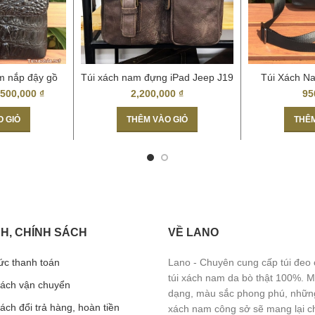
m nắp đậy gồ
Túi xách nam đựng iPad Jeep J19
Túi Xách N
 bí 06
– 2017
,500,000
₫
2,200,000
₫
95
O GIỎ
THÊM VÀO GIỎ
THÊM
H, CHÍNH SÁCH
VỀ LANO
ức thanh toán
Lano - Chuyên cung cấp túi đeo
túi xách nam da bò thật 100%. 
sách vận chuyển
dạng, màu sắc phong phú, những
ách đổi trả hàng, hoàn tiền
xách nam công sở sẽ mang lại c