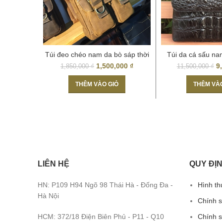
Túi đeo chéo nam da bò sáp thời
Túi da cá sấu na
trang nam tính KT54
đen huyền
1,500,000
₫
9
1,850,000
₫
11,500,000
₫
THÊM VÀO GIỎ
THÊM VÀ
LIÊN HỆ
QUY ĐỊN
HN: P109 H94 Ngõ 98 Thái Hà - Đống Đa -
Hình th
Hà Nội
Chính 
HCM: 372/18 Điện Biên Phủ - P11 - Q10
Chính s