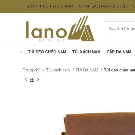
HÌNH THỨC THANH TOÁN
CHÍNH SÁCH VẬN CHUYỂN
C
TÚI ĐEO CHÉO NAM
TÚI XÁCH NAM
CẶP DA NAM
Trang chủ
Túi xách nam
TÚI DA NAM
Túi đeo chéo na