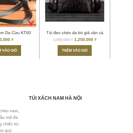
am Da Cừu KT60
Túi đeo chéo da bò giả vân cá
Cặp xá
sấu 03
0,000
₫
1,250,000
₫
1,990,000
₫
 VÀO GIỎ
THÊM VÀO GIỎ
TÚI XÁCH NAM HÀ NỘI
 chéo nam,
Mẫu mã đa
 chiếc túi
ho quý