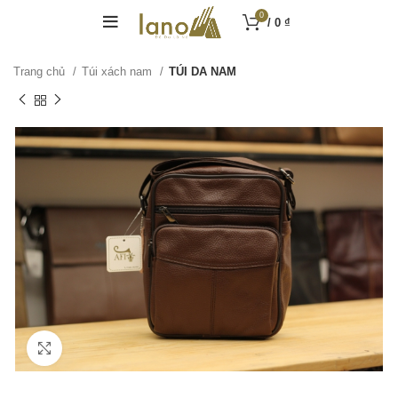
0
/
0
₫
Trang chủ
Túi xách nam
TÚI DA NAM
Click to enlarge