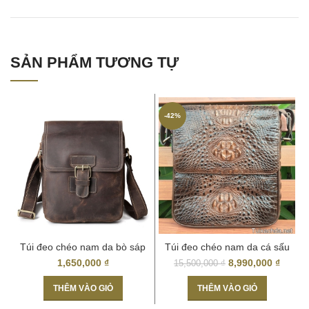
SẢN PHẨM TƯƠNG TỰ
-42%
Túi đeo chéo nam da bò sáp
Túi đeo chéo nam da cá sấu
thời trang KT59
thật 04
1,650,000
₫
8,990,000
₫
15,500,000
₫
THÊM VÀO GIỎ
THÊM VÀO GIỎ