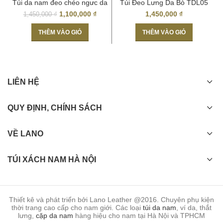
Túi da nam đeo chéo ngưc da
Túi Đeo Lưng Da Bò TDL05
thật Hà Nội TDL03
Mẫu 2017
1,100,000
₫
1,450,000
₫
1,450,000
₫
THÊM VÀO GIỎ
THÊM VÀO GIỎ
LIÊN HỆ
QUY ĐỊNH, CHÍNH SÁCH
VỀ LANO
TÚI XÁCH NAM HÀ NỘI
Thiết kê và phát triển bởi Lano Leather @2016. Chuyên phụ kiện
thời trang cao cấp cho nam giới. Các loại
túi da nam
, ví da, thắt
lưng,
cặp da nam
hàng hiệu cho nam tại Hà Nội và TPHCM