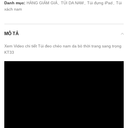
Danh mục:
HÀNG GIẢM GIÁ
,
TÚI DA NAM
,
Túi đựng iPad
,
Túi
xách nam
MÔ TẢ
Xem Video chi tiết Túi đeo chéo nam da bò thời trang sang trọng
KT33