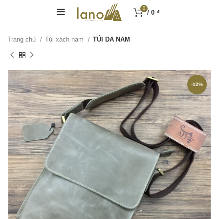
0
/
0
₫
Trang chủ
Túi xách nam
TÚI DA NAM
-12%