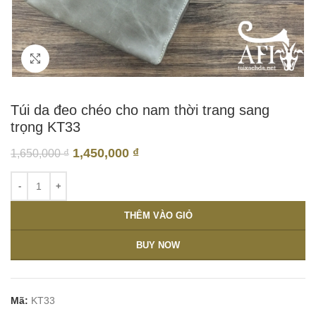
Click to enlarge
Túi da đeo chéo cho nam thời trang sang
trọng KT33
1,450,000
₫
1,650,000
₫
THÊM VÀO GIỎ
BUY NOW
Mã:
KT33