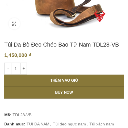
Click to enlarge
Túi Da Bò Đeo Chéo Bao Tử Nam TDL28-VB
1,450,000
₫
THÊM VÀO GIỎ
BUY NOW
Mã:
TDL28-VB
Danh mục:
TÚI DA NAM
,
Túi đeo ngực nam
,
Túi xách nam