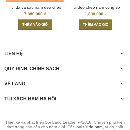
Túi da cá sấu nam đeo chéo
Túi đeo chéo nam công sở
màu đen
đựng tài liệu A4 KT57
7,880,000
₫
1,800,000
₫
THÊM VÀO GIỎ
THÊM VÀO GIỎ
LIÊN HỆ
QUY ĐỊNH, CHÍNH SÁCH
VỀ LANO
TÚI XÁCH NAM HÀ NỘI
Thiết kê và phát triển bởi Lano Leather @2016. Chuyên phụ kiện
thời trang cao cấp cho nam giới. Các loại
túi da nam
, ví da, thắt