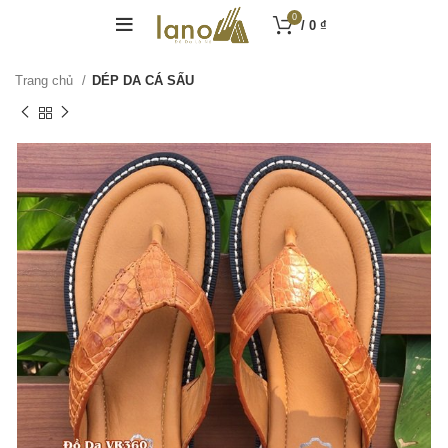
0
/
0
₫
Trang chủ
DÉP DA CÁ SẤU