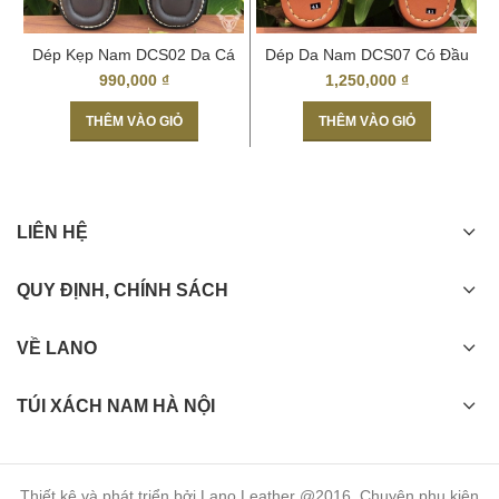
Dép Kẹp Nam DCS02 Da Cá
Dép Da Nam DCS07 Có Đầu
Sấu Thật
Cá Sấu Thật
990,000
₫
1,250,000
₫
THÊM VÀO GIỎ
THÊM VÀO GIỎ
LIÊN HỆ
QUY ĐỊNH, CHÍNH SÁCH
VỀ LANO
TÚI XÁCH NAM HÀ NỘI
Thiết kê và phát triển bởi Lano Leather @2016. Chuyên phụ kiện