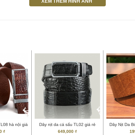
XEM THÊM HÌNH ẢNH
TL08 hà nội giá
Dây nịt da cá sấu TL02 giá rẻ
Dây Nịt Da B
tphcm
Thậ
00
₫
649,000
₫
19