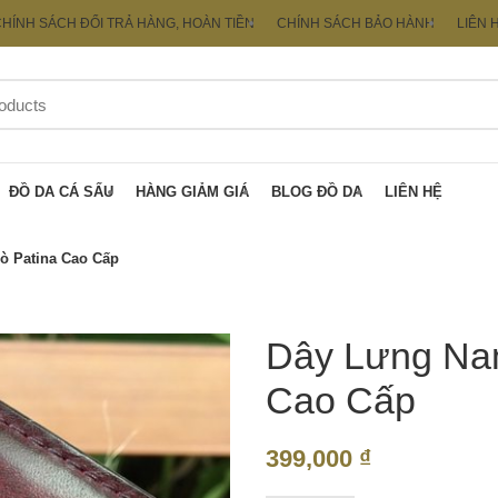
HÍNH SÁCH ĐỔI TRẢ HÀNG, HOÀN TIỀN
CHÍNH SÁCH BẢO HÀNH
LIÊN 
ĐỒ DA CÁ SẤU
HÀNG GIẢM GIÁ
BLOG ĐỒ DA
LIÊN HỆ
ò Patina Cao Cấp
Dây Lưng Na
Cao Cấp
399,000
₫