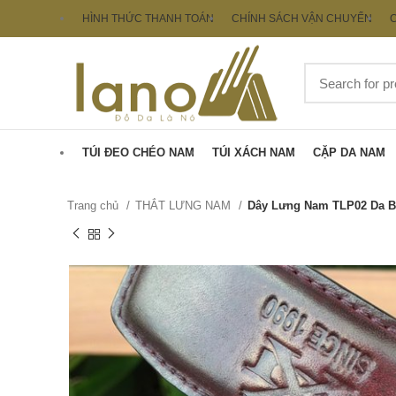
HÌNH THỨC THANH TOÁN
CHÍNH SÁCH VẬN CHUYỂN
C
TÚI ĐEO CHÉO NAM
TÚI XÁCH NAM
CẶP DA NAM
Trang chủ
THẮT LƯNG NAM
Dây Lưng Nam TLP02 Da B