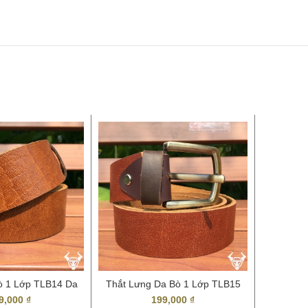
ò 1 Lớp TLB14 Da
Thắt Lưng Da Bò 1 Lớp TLB15
Dây nịt d
t Giá Rẻ
Cho Nam
9,000
₫
199,000
₫