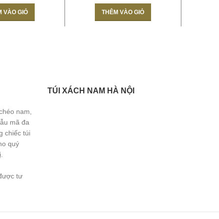
 VÀO GIỎ
THÊM VÀO GIỎ
TÚI XÁCH NAM HÀ NỘI
 chéo nam,
Mẫu mã đa
 chiếc túi
ho quý
.
được tư