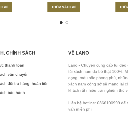
O GIỎ
THÊM VÀO GIỎ
THÊM
H, CHÍNH SÁCH
VỀ LANO
ức thanh toán
Lano - Chuyên cung cấp túi đeo
túi xách nam da bò thật 100%. 
sách vận chuyển
dạng, màu sắc phong phú, những
ách đổi trả hàng, hoàn tiền
xách nam công sở sẽ mang lại c
khách rất nhiều trải nghiệm thú vị
sách bảo hành
Liên hệ hotline: 0366100999 để 
vấn miễn phí