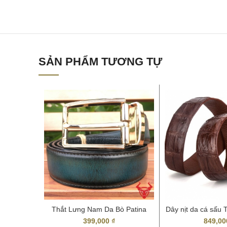
SẢN PHẨM TƯƠNG TỰ
Thắt Lưng Nam Da Bò Patina
Dây nịt da cá sấu 
TLP01 Cao Cấp
rẻ
399,000
₫
849,0