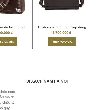
m da bò cao cấp
Túi đeo chéo nam da sáp đựng
Cặp d
CD40
macbook 13″ CD47
00,000
₫
1,700,000
₫
 VÀO GIỎ
THÊM VÀO GIỎ
TÚI XÁCH NAM HÀ NỘI
 chéo nam,
Mẫu mã đa
 chiếc túi
ho quý