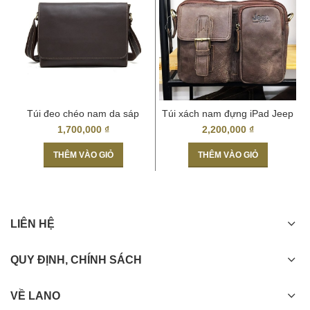
Túi đeo chéo nam da sáp
Túi xách nam đựng iPad Jeep
C
đựng macbook 13″ CD47
J19 – 2017
1,700,000
₫
2,200,000
₫
THÊM VÀO GIỎ
THÊM VÀO GIỎ
LIÊN HỆ
QUY ĐỊNH, CHÍNH SÁCH
VỀ LANO