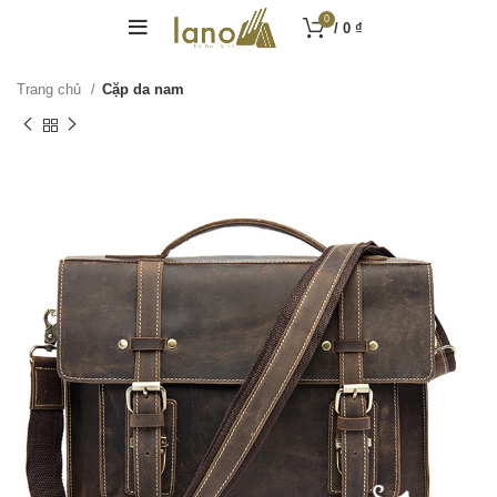
0
/
0
₫
Trang chủ
Cặp da nam