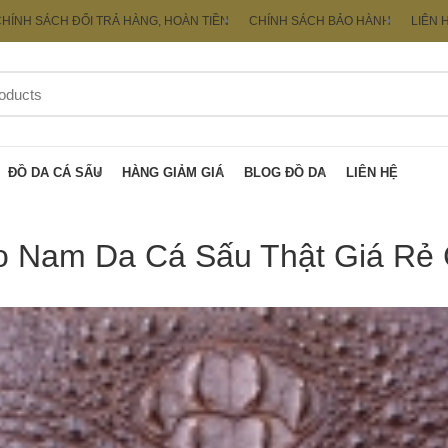
HÍNH SÁCH ĐỔI TRẢ HÀNG, HOÀN TIỀN
CHÍNH SÁCH BẢO HÀNH
LIÊN 
ĐỒ DA CÁ SẤU
HÀNG GIẢM GIÁ
BLOG ĐỒ DA
LIÊN HỆ
o Nam Da Cá Sấu Thật Giá Rẻ