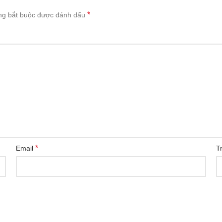
*
ng bắt buộc được đánh dấu
*
Email
T