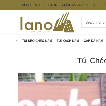
HÌNH THỨC THANH TOÁN
CHÍNH SÁCH VẬN CHUYỂN
C
TÚI ĐEO CHÉO NAM
TÚI XÁCH NAM
CẶP DA NAM
Túi Ché