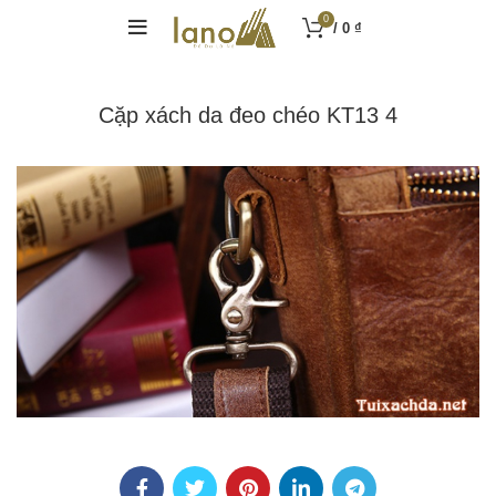
0
/
0
₫
Cặp xách da đeo chéo KT13 4