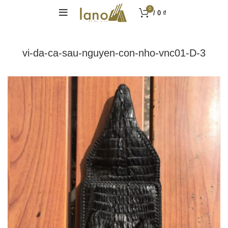
0
/
0
₫
vi-da-ca-sau-nguyen-con-nho-vnc01-D-3