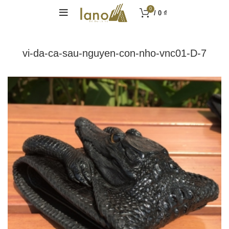
0
/
0
₫
vi-da-ca-sau-nguyen-con-nho-vnc01-D-7