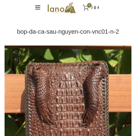
0
/
0
₫
bop-da-ca-sau-nguyen-con-vnc01-n-2