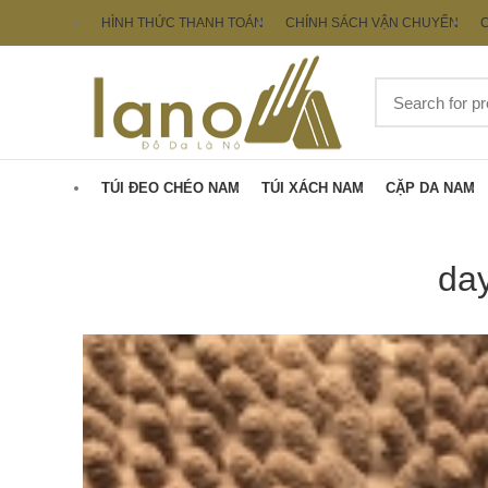
HÌNH THỨC THANH TOÁN
CHÍNH SÁCH VẬN CHUYỂN
C
TÚI ĐEO CHÉO NAM
TÚI XÁCH NAM
CẶP DA NAM
day