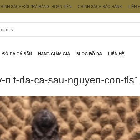
HÍNH SÁCH ĐỔI TRẢ HÀNG, HOÀN TIỀN
CHÍNH SÁCH BẢO HÀNH
LIÊN 
ĐỒ DA CÁ SẤU
HÀNG GIẢM GIÁ
BLOG ĐỒ DA
LIÊN HỆ
-nit-da-ca-sau-nguyen-con-tls