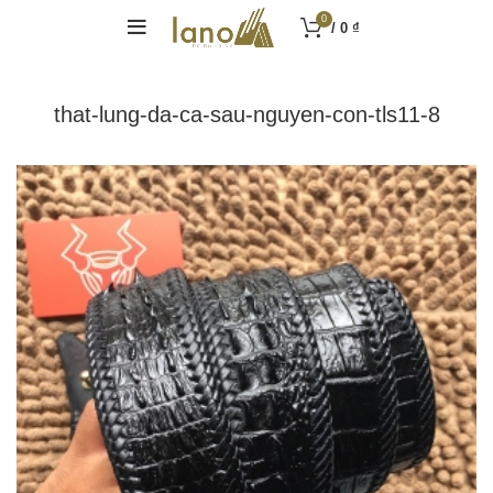
0
/
0
₫
that-lung-da-ca-sau-nguyen-con-tls11-8