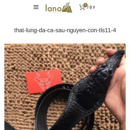
0
/
0
₫
that-lung-da-ca-sau-nguyen-con-tls11-4