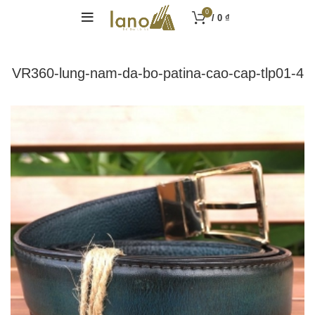
0
/
0
₫
VR360-lung-nam-da-bo-patina-cao-cap-tlp01-4