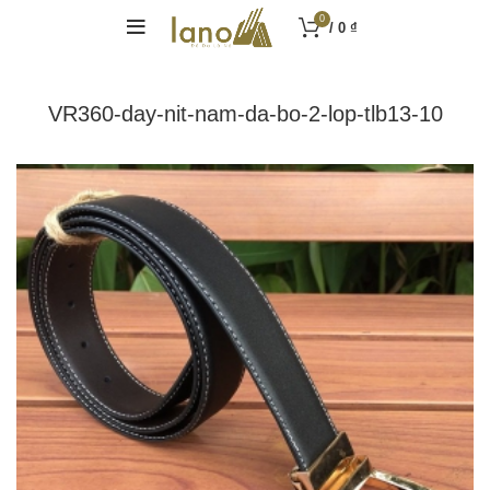
0
/
0
₫
VR360-day-nit-nam-da-bo-2-lop-tlb13-10