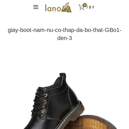
0
/
0
₫
giay-boot-nam-nu-co-thap-da-bo-that-GBo1-
den-3