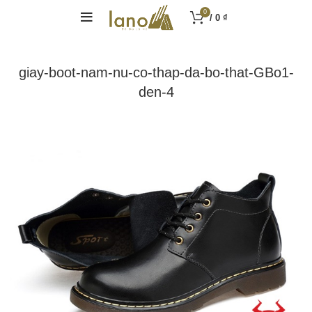
0
/
0
₫
giay-boot-nam-nu-co-thap-da-bo-that-GBo1-
den-4