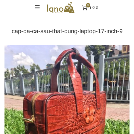
0
/
0
₫
cap-da-ca-sau-that-dung-laptop-17-inch-9