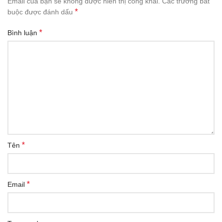
Email của bạn sẽ không được hiển thị công khai.
Các trường bắt
*
buộc được đánh dấu
*
Bình luận
*
Tên
*
Email