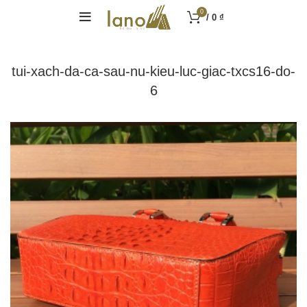
0
/
0
₫
tui-xach-da-ca-sau-nu-kieu-luc-giac-txcs16-do-
6