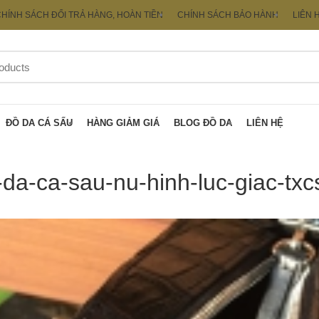
HÍNH SÁCH ĐỔI TRẢ HÀNG, HOÀN TIỀN
CHÍNH SÁCH BẢO HÀNH
LIÊN 
ĐỒ DA CÁ SẤU
HÀNG GIẢM GIÁ
BLOG ĐỒ DA
LIÊN HỆ
-da-ca-sau-nu-hinh-luc-giac-tx