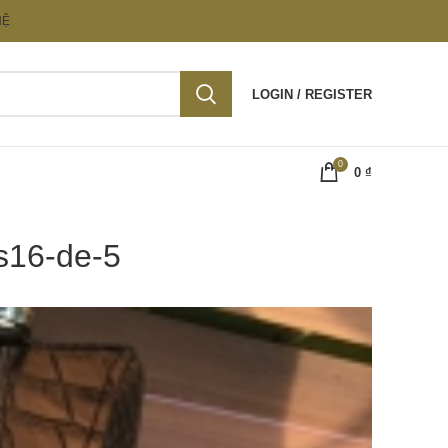
HỆ
LOGIN / REGISTER
0
0
₫
cs16-de-5