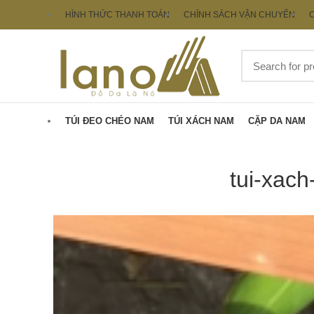
HÌNH THỨC THANH TOÁN
CHÍNH SÁCH VẬN CHUYỂN
C
TÚI ĐEO CHÉO NAM
TÚI XÁCH NAM
CẶP DA NAM
tui-xach