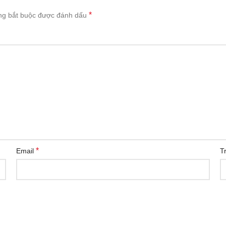
*
ng bắt buộc được đánh dấu
*
Email
T