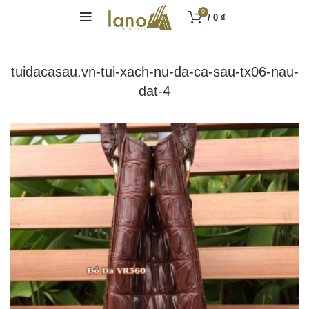
0
/
0
₫
tuidacasau.vn-tui-xach-nu-da-ca-sau-tx06-nau-
dat-4