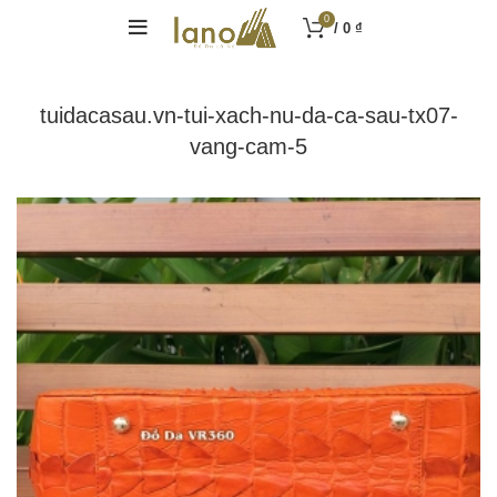
0
/
0
₫
tuidacasau.vn-tui-xach-nu-da-ca-sau-tx07-
vang-cam-5