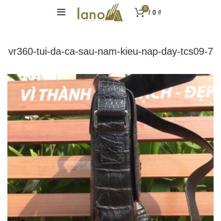
0
/
0
₫
vr360-tui-da-ca-sau-nam-kieu-nap-day-tcs09-7