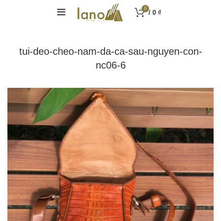
0
/
0
₫
tui-deo-cheo-nam-da-ca-sau-nguyen-con-
nc06-6