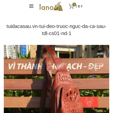
0
/
0
₫
tuidacasau.vn-tui-deo-truoc-nguc-da-ca-sau-
tdl-cs01-nd-1