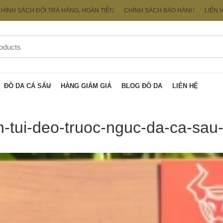
HÍNH SÁCH ĐỔI TRẢ HÀNG, HOÀN TIỀN
CHÍNH SÁCH BẢO HÀNH
LIÊN 
ĐỒ DA CÁ SẤU
HÀNG GIẢM GIÁ
BLOG ĐỒ DA
LIÊN HỆ
n-tui-deo-truoc-nguc-da-ca-sau-