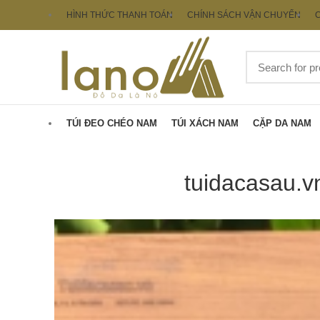
HÌNH THỨC THANH TOÁN
CHÍNH SÁCH VẬN CHUYỂN
C
TÚI ĐEO CHÉO NAM
TÚI XÁCH NAM
CẶP DA NAM
tuidacasau.v