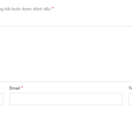
*
ng bắt buộc được đánh dấu
*
Email
T