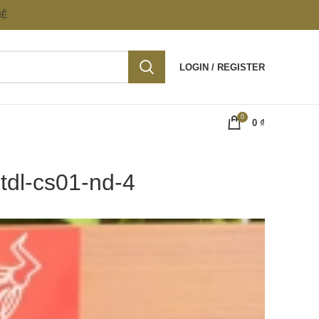
HỆ
LOGIN / REGISTER
0
0
₫
tdl-cs01-nd-4