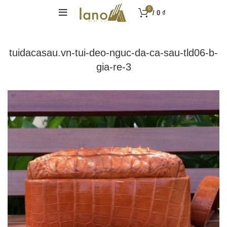
0
/
0
₫
tuidacasau.vn-tui-deo-nguc-da-ca-sau-tld06-b-
gia-re-3