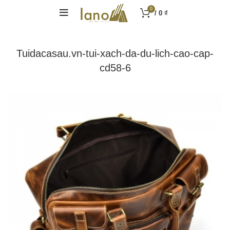
0
/
0
₫
Tuidacasau.vn-tui-xach-da-du-lich-cao-cap-
cd58-6