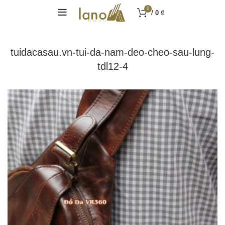
0
/
0
₫
tuidacasau.vn-tui-da-nam-deo-cheo-sau-lung-
tdl12-4