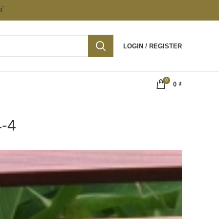
HỆ
LOGIN / REGISTER
0
0
₫
4-4