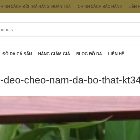
HÍNH SÁCH ĐỔI TRẢ HÀNG, HOÀN TIỀN
CHÍNH SÁCH BẢO HÀNH
LIÊN 
ĐỒ DA CÁ SẤU
HÀNG GIẢM GIÁ
BLOG ĐỒ DA
LIÊN HỆ
i-deo-cheo-nam-da-bo-that-kt3