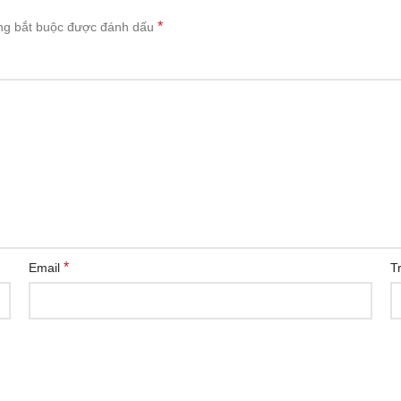
*
ng bắt buộc được đánh dấu
*
Email
T