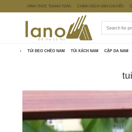
HÌNH THỨC THANH TOÁN
CHÍNH SÁCH VẬN CHUYỂN
C
TÚI ĐEO CHÉO NAM
TÚI XÁCH NAM
CẶP DA NAM
tu