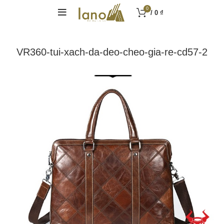
0
/
0
₫
VR360-tui-xach-da-deo-cheo-gia-re-cd57-2