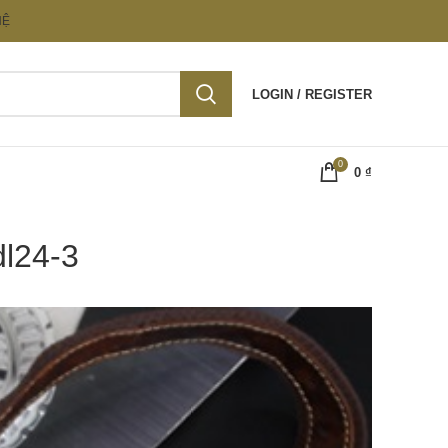
HỆ
LOGIN / REGISTER
0
0
₫
dl24-3