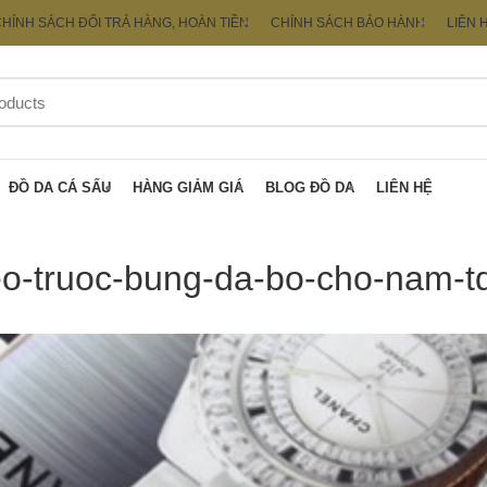
HÍNH SÁCH ĐỔI TRẢ HÀNG, HOÀN TIỀN
CHÍNH SÁCH BẢO HÀNH
LIÊN 
ĐỒ DA CÁ SẤU
HÀNG GIẢM GIÁ
BLOG ĐỒ DA
LIÊN HỆ
eo-truoc-bung-da-bo-cho-nam-t