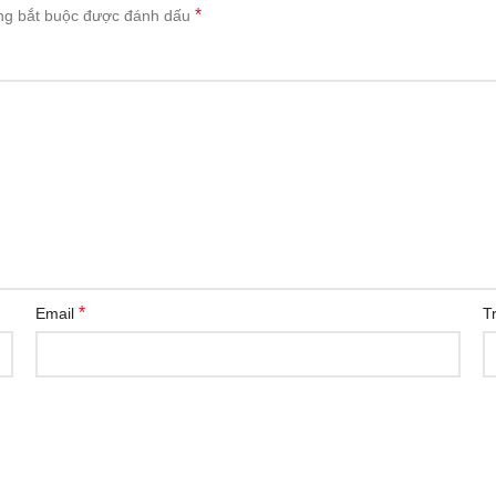
*
ng bắt buộc được đánh dấu
*
Email
T