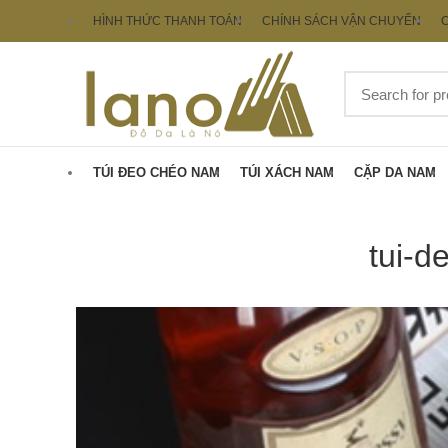
HÌNH THỨC THANH TOÁN
CHÍNH SÁCH VẬN CHUYỂN
C
TÚI ĐEO CHÉO NAM
TÚI XÁCH NAM
CẶP DA NAM
tui-d